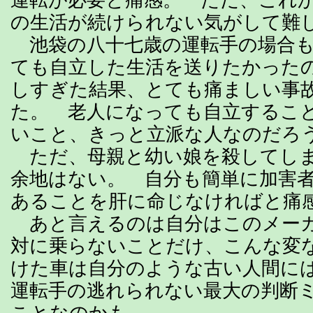
の生活が続けられない気がして難
池袋の八十七歳の運転手の場合も
ても自立した生活を送りたかった
しすぎた結果、とても痛ましい事
た。 老人になっても自立するこ
いこと、きっと立派な人なのだろ
ただ、母親と幼い娘を殺してしま
余地はない。 自分も簡単に加害
あることを肝に命じなければと痛
あと言えるのは自分はこのメー
対に乗らないことだけ、こんな変
けた車は自分のような古い人間に
運転手の逃れられない最大の判断
ことなのかも。