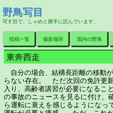
野鳥写目
写す目で、しゃめと勝手に読んでいます。
投稿一覧
撮影場所
国内の野鳥
東奔西走
自分の場合、結構長距離の移動が
らない存在。 ただ次回の免許更
入り、高齢者講習が必要になるこ
の事故のニュースを見るに付け、
ら運転に衰えを感じるようになっ
運転が必要と痛感。 ただ、これ