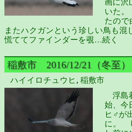
画に沢
いた。
たので
またハクガンという珍しい鳥も混
慌ててファインダーを覗…続く
稲敷市 2016/12/21（冬至）
ハイイロチュウヒ
,
稲敷市
浮島着
始、今
ヒ♂が
に。 