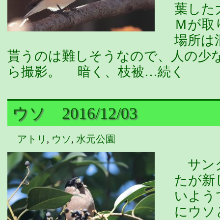
葉した
Ｍが取
場所は
貰うのは難しそうなので、人の少
ら撮影。 暗く、枝被…続く
ウソ 2016/12/03
アトリ
,
ウソ
,
水元公園
サンク
たが新
いよう
にウソ