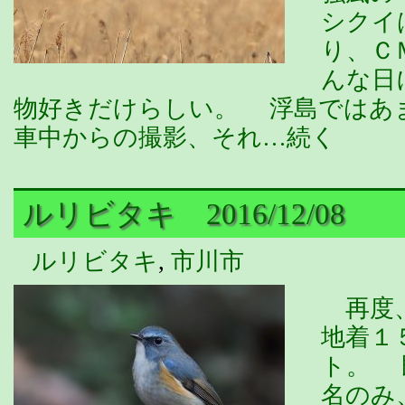
シクイ
り、Ｃ
んな日
物好きだけらしい。 浮島ではあ
車中からの撮影、それ…続く
ルリビタキ 2016/12/08
ルリビタキ
,
市川市
再度、
地着１
ト。 
名のみ