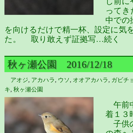
し前に
ってき
中での
を向けるだけで精一杯、設定に気
た。 取り敢えず証拠写…続く
秋ヶ瀬公園 2016/12/18
アオジ
,
アカハラ
,
ウソ
,
オオアカハラ
,
ガビチ
キ
,
秋ヶ瀬公園
午前中
着１３
子供の