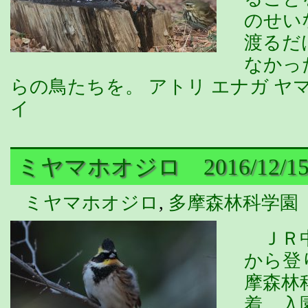
のせい
渡るだ
なかっ
らの鳥たちを。 アトリ エナガ ヤ
イ
ミヤマホオジロ 2016/12/1
ミヤマホオジロ
,
多摩森林科学園
ＪＲ中
から登
摩森林
着、入