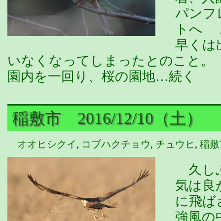
パンフ
トへ 
早くは
いなくなってしまったとのこと。
園内を一回り、桜の園地…続く
稲敷市 2016/12/10（土）
オオヒシクイ
,
コブハクチョウ
,
チュウヒ
,
稲敷
久しぶ
気は良
に飛ば
強風の