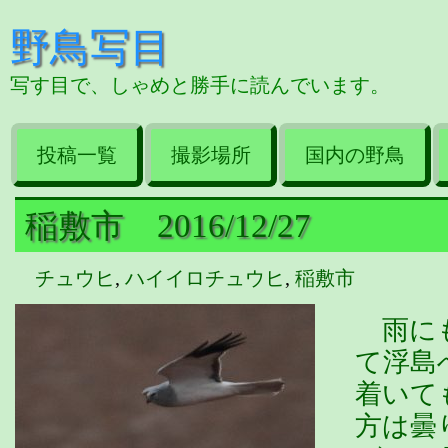
野鳥写目
写す目で、しゃめと勝手に読んでいます。
投稿一覧
撮影場所
国内の野鳥
稲敷市 2016/12/27
チュウヒ
,
ハイイロチュウヒ
,
稲敷市
雨にも
て浮島
着いて
方は曇