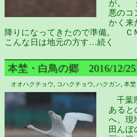
が。 
悪のコ
かく来
降りになってきたので準備。 Ｃ
こんな日は地元の方す…続く
本埜・白鳥の郷 2016/12/2
オオハクチョウ
,
コハクチョウ
,
ハクガン
,
本埜
千葉県
あると
へ、現
田んぼ