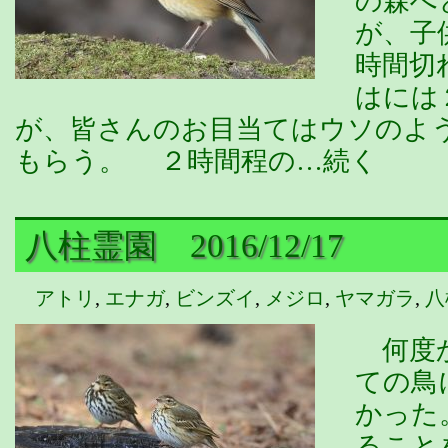
の森へ
が、子
時間切
はには
が、皆さんのお目当てはウソのよ
もらう。 ２時間程の…続く
八柱霊園 2016/12/17
アトリ
,
エナガ
,
ビンズイ
,
メジロ
,
ヤマガラ
,
八
何度か
ての鳥
かった
ること