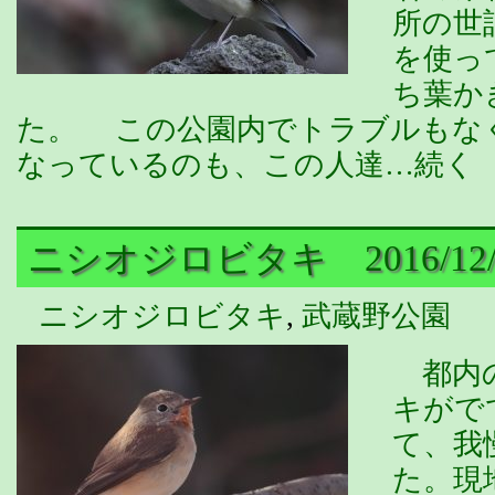
所の世
を使っ
ち葉か
た。 この公園内でトラブルもな
なっているのも、この人達…続く
ニシオジロビタキ 2016/12/
ニシオジロビタキ
,
武蔵野公園
都内の
キがで
て、我
た。現