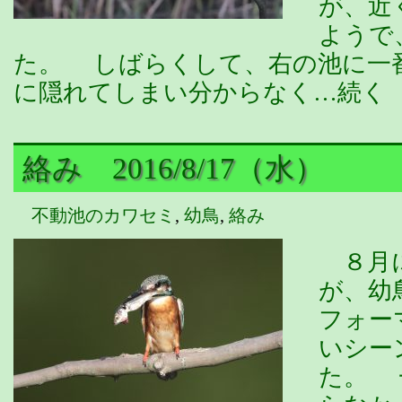
が、近
ようで
た。 しばらくして、右の池に一
に隠れてしまい分からなく…続く
絡み 2016/8/17（水）
不動池のカワセミ
,
幼鳥
,
絡み
８月に
が、幼
フォー
いシー
た。 