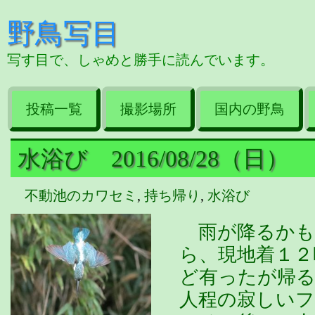
野鳥写目
写す目で、しゃめと勝手に読んでいます。
投稿一覧
撮影場所
国内の野鳥
水浴び 2016/08/28（日）
不動池のカワセミ
,
持ち帰り
,
水浴び
雨が降るかも
ら、現地着１２
ど有ったが帰
人程の寂しい