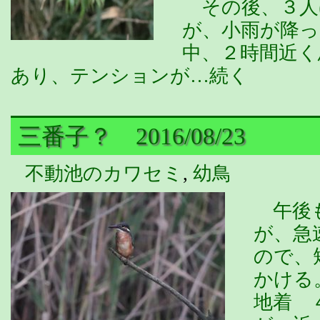
その後、３人
が、小雨が降
中、２時間近く
あり、テンションが…続く
三番子？ 2016/08/23
不動池のカワセミ
,
幼鳥
午後も
が、急
ので、
かける
地着 