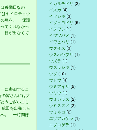
イカルチドリ
(2)
は移動日なの
イスカ
(4)
中はヤイロチョウ
イソシギ
(3)
この鳥を。 保護
イソヒヨドリ
(5)
寄ってくれなかっ
イヌワシ
(1)
。 目が出なくて
イワツバメ
(1)
イワヒバリ
(1)
ウグイス
(3)
ウスハヤブサ
(1)
ウズラ
(1)
ウズラシギ
(1)
ウソ
(10)
ウトウ
(4)
ウミアイサ
(5)
ーに参加するこ
ウミウ
(1)
行の皆さんには大
ウミガラス
(2)
がとうございまし
ウミスズメ
(2)
、成田を出発し台
ウミネコ
(2)
北へ。 一時間ほ
エゾアカゲラ
(1)
エゾコゲラ
(1)