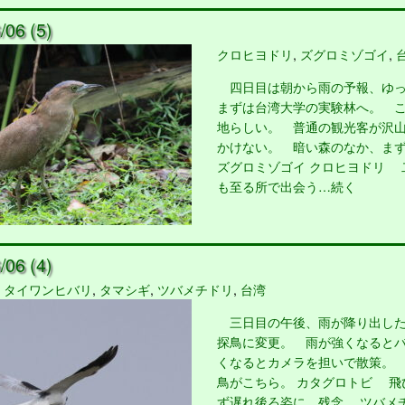
06 (5)
クロヒヨドリ
,
ズグロミゾゴイ
,
四日目は朝から雨の予報、ゆっ
まずは台湾大学の実験林へ。 
地らしい。 普通の観光客が沢
かけない。 暗い森のなか、ま
ズグロミゾゴイ クロヒヨドリ 
も至る所で出会う…続く
06 (4)
,
タイワンヒバリ
,
タマシギ
,
ツバメチドリ
,
台湾
三日目の午後、雨が降り出した
探鳥に変更。 雨が強くなると
くなるとカメラを担いで散策。
鳥がこちら。 カタグロトビ 飛
ず遅れ後ろ姿に、残念。 ツバメ