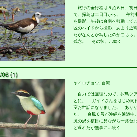
旅行の全行程は５泊６日、初日
で、探鳥は二日目から。 午前
を撮影、午後は台南へ移動して
区のハイドから撮影、あまり近
たがなんとか写したのがこちら
残念。 その後、…続く
06 (1)
ヤイロチョウ
,
台湾
自力では無理なので、探鳥ツア
とに。 ガイドさんをはじめ同
変お世話になりました。 あり
た。 台風６号が沖縄を通過中
風の渦を横目に見ながら一路台
ど遅れたが無事に…続く