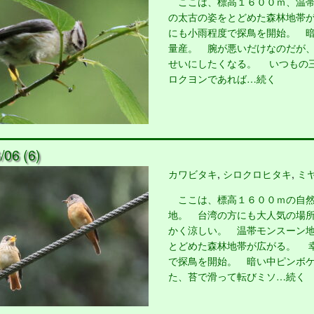
ここは、標高１６００ｍ、温帯
の太古の姿をとどめた森林地帯
にも小雨程度で探鳥を開始。 
量産。 腕が悪いだけなのだが
せいにしたくなる。 いつもの
ロクヨンであれば…続く
06 (6)
カワビタキ
,
シロクロヒタキ
,
ミ
ここは、標高１６００ｍの自然
地。 台湾の方にも大人気の場
かく涼しい。 温帯モンスーン
とどめた森林地帯が広がる。 
で探鳥を開始。 暗い中ピンボ
た、苔で滑って転びミソ…続く