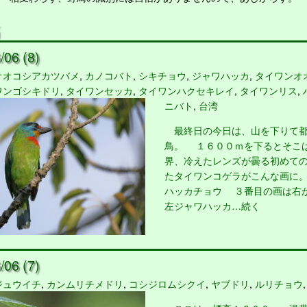
06 (8)
オオコシアカツバメ
,
カノコバト
,
シキチョウ
,
ジャワハッカ
,
タイワンオ
ワンゴシキドリ
,
タイワンセッカ
,
タイワンハクセキレイ
,
タイワンリス
,
ニバト
,
台湾
最終日の今日は、山を下りて都
鳥。 １６００ｍを下るとそこ
界、冷えたレンズが曇る初めて
たタイワンコゲラがこんな画に。
ハッカチョウ ３番目の画は右
左ジャワハッカ…続く
06 (7)
ジュウイチ
,
カンムリチメドリ
,
コシジロムシクイ
,
ヤブドリ
,
ルリチョウ