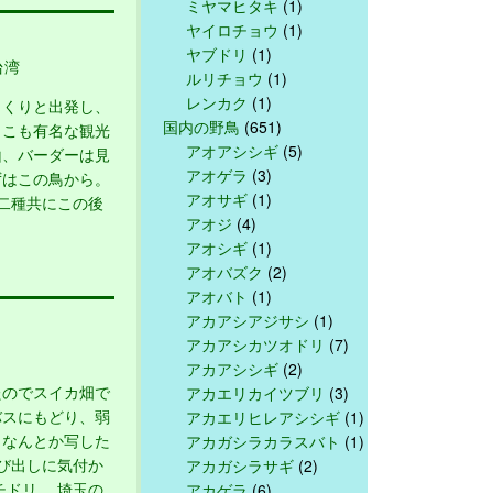
ミヤマヒタキ
(1)
ヤイロチョウ
(1)
ヤブドリ
(1)
台湾
ルリチョウ
(1)
レンカク
(1)
くりと出発し、
国内の野鳥
(651)
ここも有名な観光
アオアシシギ
(5)
山、バーダーは見
アオゲラ
(3)
ずはこの鳥から。
アオサギ
(1)
二種共にこの後
アオジ
(4)
アオシギ
(1)
アオバズク
(2)
アオバト
(1)
アカアシアジサシ
(1)
アカアシカツオドリ
(7)
アカアシシギ
(2)
のでスイカ畑で
アカエリカイツブリ
(3)
バスにもどり、弱
アカエリヒレアシシギ
(1)
 なんとか写した
アカガシラカラスバト
(1)
び出しに気付か
アカガシラサギ
(2)
チドリ 埼玉の
アカゲラ
(6)