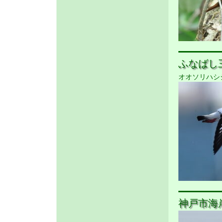
ふなばし三番
オオソリハシ
神戸市海岸 