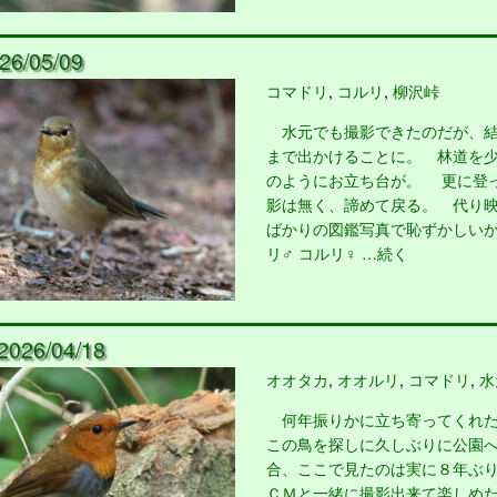
6/05/09
コマドリ
,
コルリ
,
柳沢峠
水元でも撮影できたのだが、結
まで出かけることに。 林道を
のようにお立ち台が。 更に登
影は無く、諦めて戻る。 代り
ばかりの図鑑写真で恥ずかしいか
リ♂ コルリ♀ …続く
26/04/18
オオタカ
,
オオルリ
,
コマドリ
,
水
何年振りかに立ち寄ってくれた
この鳥を探しに久しぶりに公園
合、ここで見たのは実に８年ぶ
ＣＭと一緒に撮影出来て楽しめ