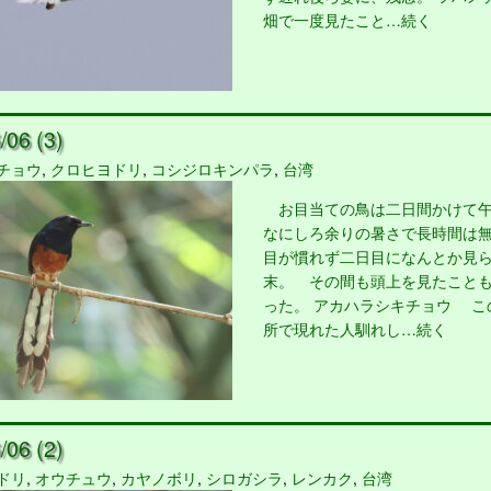
畑で一度見たこと…続く
06 (3)
チョウ
,
クロヒヨドリ
,
コシジロキンパラ
,
台湾
お目当ての鳥は二日間かけて
なにしろ余りの暑さで長時間は
目が慣れず二日目になんとか見
末。 その間も頭上を見たこと
った。 アカハラシキチョウ こ
所で現れた人馴れし…続く
06 (2)
ドリ
,
オウチュウ
,
カヤノボリ
,
シロガシラ
,
レンカク
,
台湾