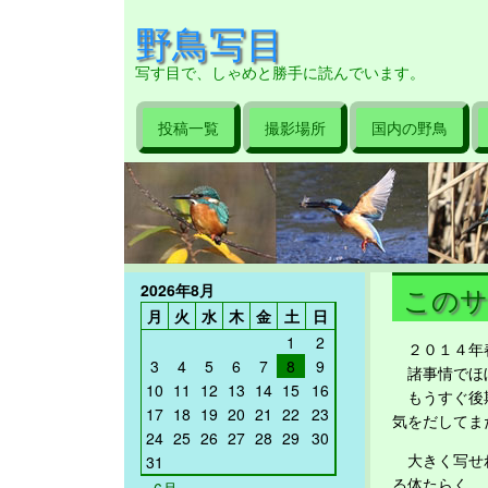
野鳥写目
写す目で、しゃめと勝手に読んでいます。
投稿一覧
撮影場所
国内の野鳥
2026年8月
このサ
月
火
水
木
金
土
日
1
2
２０１４年春
3
4
5
6
7
8
9
諸事情でほ
10
11
12
13
14
15
16
もうすぐ後期
17
18
19
20
21
22
23
気をだしてま
24
25
26
27
28
29
30
大きく写せれ
31
る体たらく。
« 6月