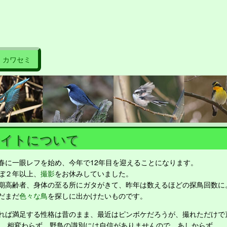
カワセミ
イトについて
に一眼レフを始め、今年で12年目を迎えることになります。
ぼ２年以上、
撮影
をお休みしていました。
高齢者、身体の至る所にガタがきて、昨年は数えるほどの探鳥回数に
だまだ
色々な鳥
を探しに出かけたいものです。
ば満足する性格は昔のまま、最近はピンボケだろうが、撮れただけで
 相変わらず、野鳥の識別には自信がありませんので、あしからず。