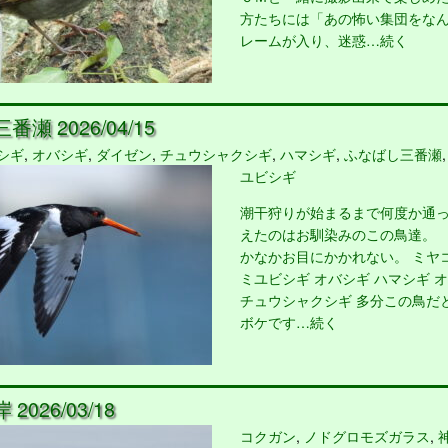
方たちには「あの怖い集団をな
レームが入り、迷惑…続く
瀬 2026/04/15
シギ
,
オバシギ
,
ダイゼン
,
チュウシャクシギ
,
ハマシギ
,
ふなばし三番瀬
ユビシギ
潮干狩りが始まるまで何度か通
えたのはお馴染みのこの鳥達。
かなかお目にかかれない。 ミヤ
ミユビシギ オバシギ ハマシギ 
チュウシャクシギ 多分この鳥だ
ボケです…続く
2026/03/18
コクガン
,
ノドグロモズガラス
,