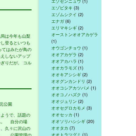
エゾセンニュウ
(1)
エゾビタキ
(3)
エゾムシクイ
(2)
エナガ
(6)
エリマキシギ
(2)
オーストンオオアカゲラ
局は今年も山梨
(1)
少し登るといつも
オウゴンチョウ
(1)
ってはみたが鳥の
オオアカゲラ
(2)
映えしないアップ
オオアカハラ
(1)
ぎりだが。 コル
オオカラモズ
(1)
オオキアシシギ
(2)
オオグンカンドリ
(2)
オオコシアカツバメ
(1)
オオコノハズク
(1)
オオジュリン
(2)
元公園
オオセグロカモメ
(3)
オオセッカ
(1)
ようで、話題の
オオソリハシシギ
(20)
へ。 自分の場
オオタカ
(7)
り、久々に沢山の
オオトラツグミ
(1)
た。 公園管理の