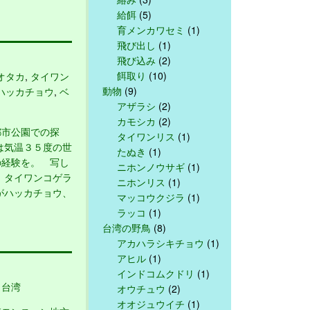
給餌
(5)
育メンカワセミ
(1)
飛び出し
(1)
飛び込み
(2)
餌取り
(10)
オタカ
,
タイワン
動物
(9)
ハッカチョウ
,
ベ
アザラシ
(2)
カモシカ
(2)
市公園での探
タイワンリス
(1)
は気温３５度の世
たぬき
(1)
の経験を。 写し
ニホンノウサギ
(1)
 タイワンコゲラ
ニホンリス
(1)
がハッカチョウ、
マッコウクジラ
(1)
ラッコ
(1)
台湾の野鳥
(8)
アカハラシキチョウ
(1)
アヒル
(1)
インドコムクドリ
(1)
,
台湾
オウチュウ
(2)
オオジュウイチ
(1)