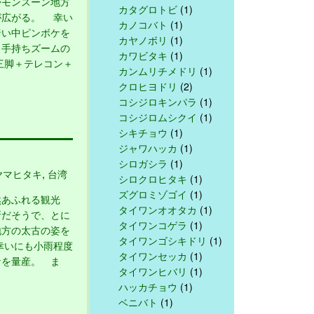
モンスーン地方
カタグロトビ
(1)
が広がる。 幸い
カノコバト
(1)
暗い中ピンボケを
カヤノボリ
(1)
、手持ちズームの
カワビタキ
(1)
三脚＋テレコン＋
カンムリチメドリ
(1)
クロヒヨドリ
(2)
コシジロキンパラ
(1)
コシジロムシクイ
(1)
シキチョウ
(1)
ジャワハッカ
(1)
シロガシラ
(1)
ヤマヒタキ
,
台湾
シロクロヒタキ
(1)
ズグロミゾゴイ
(1)
あふれる観光
タイワンオオタカ
(1)
所だそうで、とに
タイワンコゲラ
(1)
地方の太古の姿を
タイワンゴシキドリ
(1)
幸いにも小雨程度
タイワンセッカ
(1)
ケを量産。 ま
タイワンヒバリ
(1)
ハッカチョウ
(1)
ベニバト
(1)