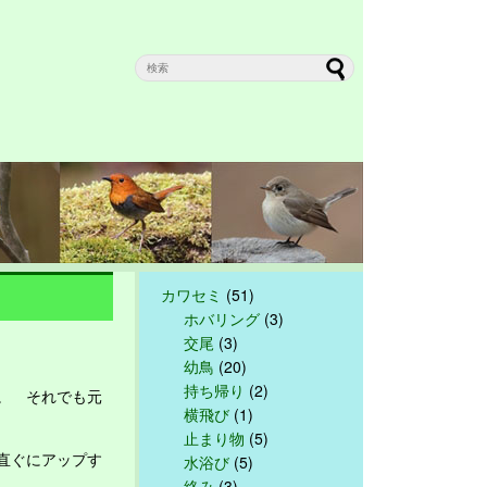
カワセミ
(51)
ホバリング
(3)
交尾
(3)
幼鳥
(20)
持ち帰り
(2)
。 それでも元
横飛び
(1)
止まり物
(5)
直ぐにアップす
水浴び
(5)
絡み
(3)