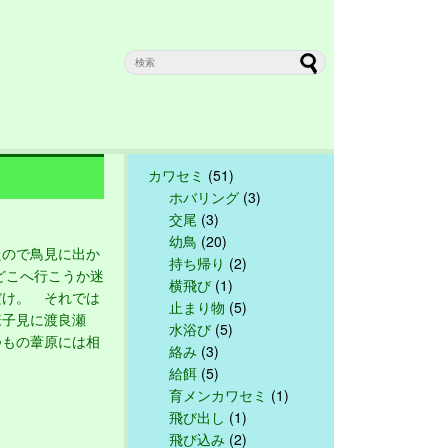
カワセミ
(51)
ホバリング
(3)
交尾
(3)
幼鳥
(20)
ので鳥見に出か
持ち帰り
(2)
どこへ行こうか迷
横飛び
(1)
だけ。 それでは
止まり物
(5)
様子見に渡良瀬
水浴び
(5)
つもの葦原には相
絡み
(3)
給餌
(5)
育メンカワセミ
(1)
飛び出し
(1)
飛び込み
(2)