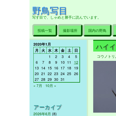
野鳥写目
写す目で、しゃめと勝手に読んでいます。
投稿一覧
撮影場所
国内の野鳥
2020年1月
ハイイロ
月
火
水
木
金
土
日
コウノトリ
1
2
3
4
5
6
7
8
9
10
11
12
13
14
15
16
17
18
19
20
21
22
23
24
25
26
27
28
29
30
31
« 7月
10月 »
アーカイブ
2026年6月
(8)