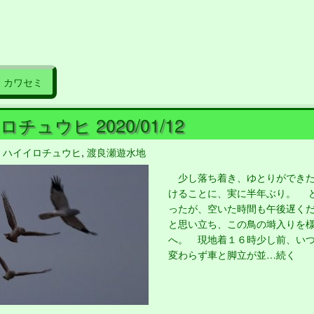
カワセミ
チュウヒ 2020/01/12
,
ハイイロチュウヒ
,
渡良瀬遊水地
少し落ち着き、ゆとりができた
けることに、実に半年ぶり。 
ったが、空いた時間も午後遅く
と思い立ち、この鳥の塒入りを
へ。 現地着１６時少し前、い
変わらず車と脚立が並…続く