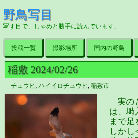
野鳥写目
写す目で、しゃめと勝手に読んでいます。
投稿一覧
撮影場所
国内の野鳥
稲敷 2024/02/26
チュウヒ
,
ハイイロチュウヒ
,
稲敷市
実のと
は、塒
まで足
しかし