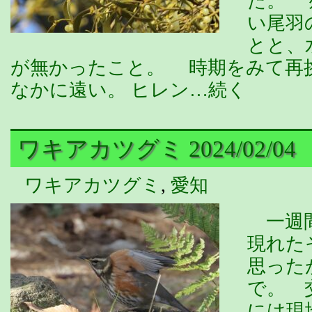
た。 
い尾羽
とと、
が無かったこと。 時期をみて再
なかに遠い。 ヒレン…続く
ワキアカツグミ 2024/02/04
ワキアカツグミ
,
愛知
一週間
現れた
思った
で。 
には現