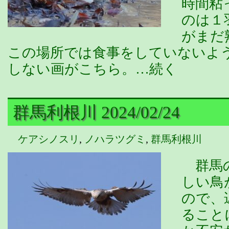
時間粘
のは１
がまだ
この場所では食事をしていないよ
しない画がこちら。…続く
群馬利根川 2024/02/24
ケアシノスリ
,
ノハラツグミ
,
群馬利根川
群馬の
しい鳥
ので、
ること