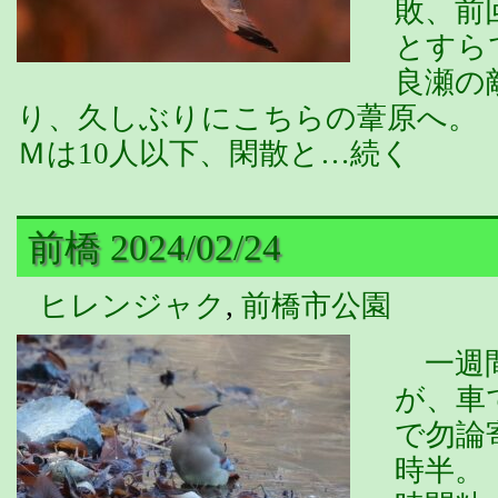
敗、前
とすら
良瀬の
り、久しぶりにこちらの葦原へ。
Ｍは10人以下、閑散と…続く
前橋 2024/02/24
ヒレンジャク
,
前橋市公園
一週間
が、車
で勿論
時半。