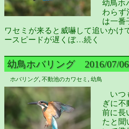
幼鳥ホ
わらず
は一番
ワセミが来ると威嚇して追いかけ
ースピードが遅くぼ…続く
幼鳥ホバリング 2016/07/06
ホバリング
,
不動池のカワセミ
,
幼鳥
いつも
ぎに不
前に長
たと聞