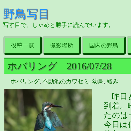
野鳥写目
写す目で、しゃめと勝手に読んでいます。
投稿一覧
撮影場所
国内の野鳥
ホバリング 2016/07/28
ホバリング
,
不動池のカワセミ
,
幼鳥
,
絡み
昨日と
到着。
たのは
今日は