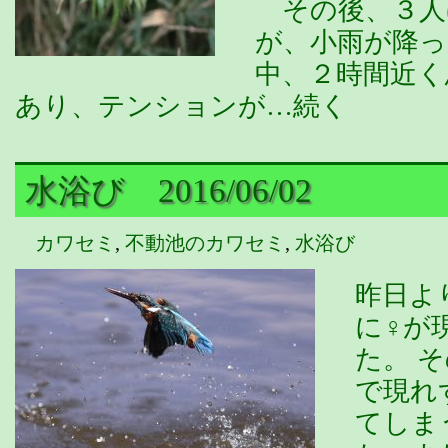
その後、３人
が、小雨が降
中、２時間近く
あり、テンションが…続く
水浴び 2016/06/02
カワセミ
,
不動池のカワセミ
,
水浴び
昨日よ
に♀が
た。 
で現れ
てしま