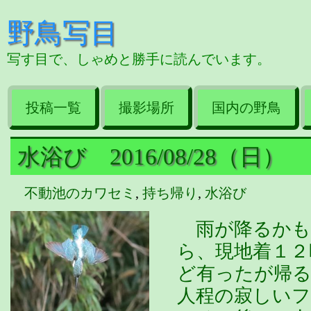
野鳥写目
写す目で、しゃめと勝手に読んでいます。
投稿一覧
撮影場所
国内の野鳥
水浴び 2016/08/28（日）
不動池のカワセミ
,
持ち帰り
,
水浴び
雨が降るかも
ら、現地着１２
ど有ったが帰
人程の寂しい