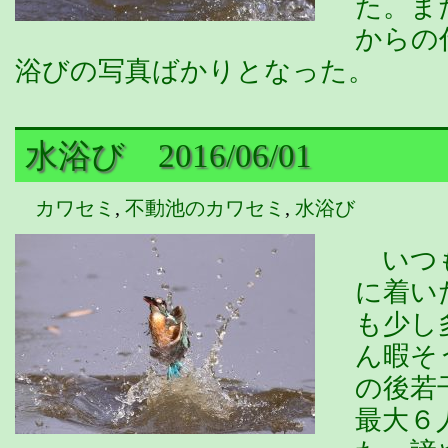
た。ま
からの
浴びの写真ばかりとなった。
水浴び 2016/06/01
カワセミ
,
不動池のカワセミ
,
水浴び
いつも
に着い
も少し
ん暇そ
の後若
最大６