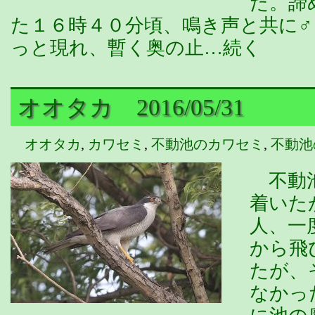
た。諦
た１６時４０分頃、鳴き声と共に
っと現れ、暫く奥の止…続く
オオタカ 2016/05/31
オオタカ
,
カワセミ
,
不動池のカワセミ
,
不動池
不動池
着いた
人、一
から飛
たが、
なかっ