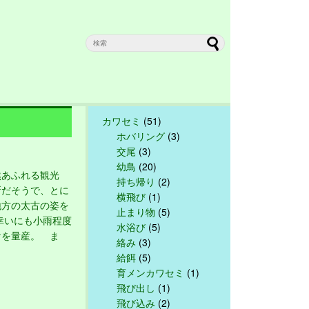
カワセミ
(51)
ホバリング
(3)
交尾
(3)
幼鳥
(20)
あふれる観光
持ち帰り
(2)
所だそうで、とに
横飛び
(1)
地方の太古の姿を
止まり物
(5)
幸いにも小雨程度
水浴び
(5)
ケを量産。 ま
絡み
(3)
給餌
(5)
育メンカワセミ
(1)
飛び出し
(1)
飛び込み
(2)