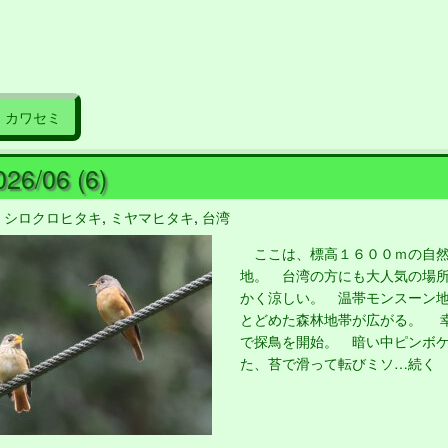
カワセミ
26/06 (6)
,
シロクロヒタキ
,
ミヤマヒタキ
,
台湾
ここは、標高１６００ｍの自然
地。 台湾の方にも大人気の場
かく涼しい。 温帯モンスーン
とどめた森林地帯が広がる。 
で探鳥を開始。 暗い中ピンボ
た、苔で滑って転びミソ…続く