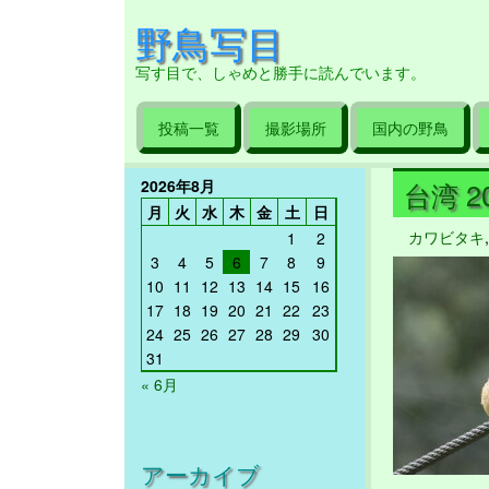
野鳥写目
写す目で、しゃめと勝手に読んでいます。
投稿一覧
撮影場所
国内の野鳥
2026年8月
台湾 20
月
火
水
木
金
土
日
カワビタキ
1
2
3
4
5
6
7
8
9
10
11
12
13
14
15
16
17
18
19
20
21
22
23
24
25
26
27
28
29
30
31
« 6月
アーカイブ