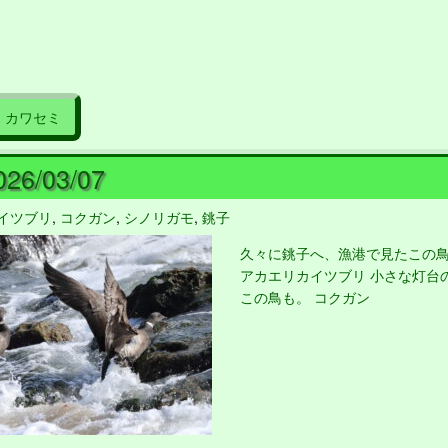
カワセミ
26/03/07
イツブリ
,
コクガン
,
シノリガモ
,
銚子
久々に銚子へ、漁港で見たこの鳥
アカエリカイツブリ 小さな灯台
この鳥も。 コクガン