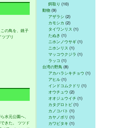
餌取り
(10)
動物
(9)
アザラシ
(2)
カモシカ
(2)
タイワンリス
(1)
この鳥を、銚子
たぬき
(1)
イツブリ
ニホンノウサギ
(1)
ニホンリス
(1)
マッコウクジラ
(1)
ラッコ
(1)
台湾の野鳥
(8)
アカハラシキチョウ
(1)
アヒル
(1)
インドコムクドリ
(1)
オウチュウ
(2)
オオジュウイチ
(1)
カタグロトビ
(1)
カノコバト
(1)
ら水元公園へ、
カヤノボリ
(1)
できた。 ツツド
カワビタキ
(1)