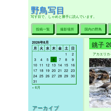
野鳥写目
写す目で、しゃめと勝手に読んでいます。
投稿一覧
撮影場所
国内の野鳥
2026年8月
銚子 20
月
火
水
木
金
土
日
アカエリカ
1
2
3
4
5
6
7
8
9
10
11
12
13
14
15
16
17
18
19
20
21
22
23
24
25
26
27
28
29
30
31
« 6月
アーカイブ