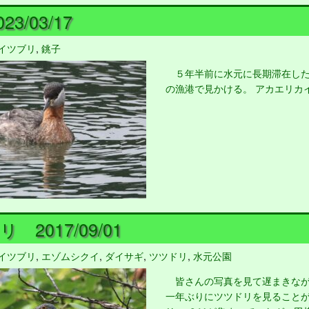
23/03/17
イツブリ
,
銚子
５年半前に水元に長期滞在した
の漁港で見かける。 アカエリカ
 2017/09/01
イツブリ
,
エゾムシクイ
,
ダイサギ
,
ツツドリ
,
水元公園
皆さんの写真を見て遅まきなが
一年ぶりにツツドリを見ることが