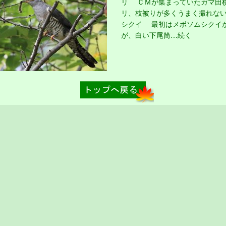
リ ＣＭが集まっていたガマ田
リ、枝被りが多くうまく撮れない
シクイ 最初はメボソムシクイ
が、白い下尾筒…続く