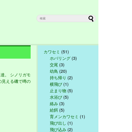
カワセミ
(51)
ホバリング
(3)
交尾
(3)
幼鳥
(20)
達。 シノリガモ
持ち帰り
(2)
の見える磯で噂の
横飛び
(1)
止まり物
(5)
水浴び
(5)
絡み
(3)
給餌
(5)
育メンカワセミ
(1)
飛び出し
(1)
飛び込み
(2)