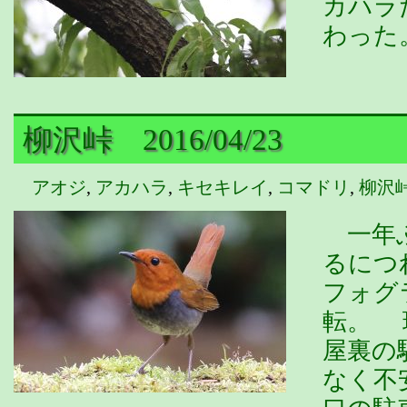
カハラ
わった
柳沢峠 2016/04/23
アオジ
,
アカハラ
,
キセキレイ
,
コマドリ
,
柳沢
一年ぶ
るにつ
フォグ
転。 
屋裏の
なく不