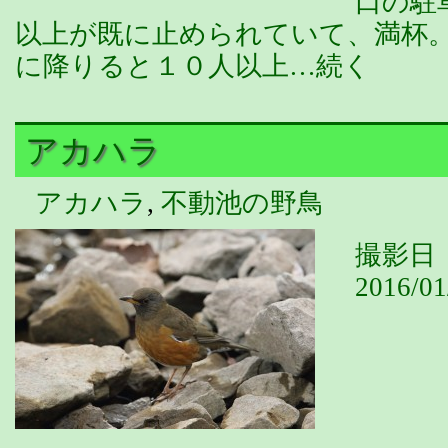
口の駐
以上が既に止められていて、満杯
に降りると１０人以上…続く
アカハラ
アカハラ
,
不動池の野鳥
撮影日 
2016/01