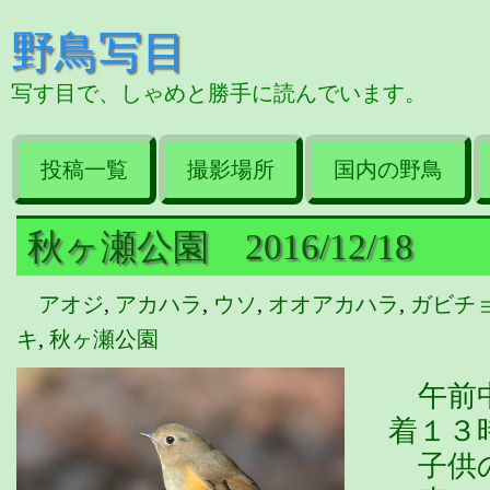
野鳥写目
写す目で、しゃめと勝手に読んでいます。
投稿一覧
撮影場所
国内の野鳥
秋ヶ瀬公園 2016/12/18
アオジ
,
アカハラ
,
ウソ
,
オオアカハラ
,
ガビチ
キ
,
秋ヶ瀬公園
午前中
着１３
子供の