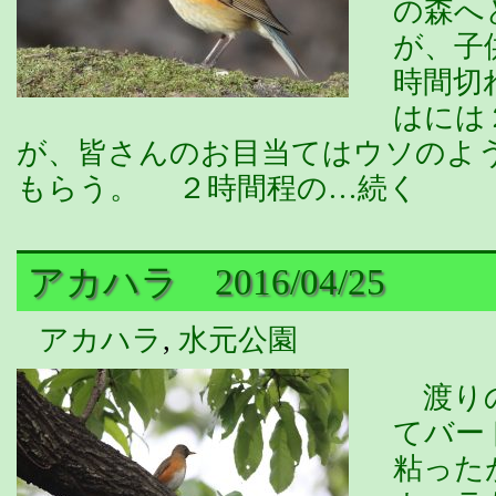
の森へ
が、子
時間切
はには
が、皆さんのお目当てはウソのよ
もらう。 ２時間程の…続く
アカハラ 2016/04/25
アカハラ
,
水元公園
渡りの
てバー
粘った