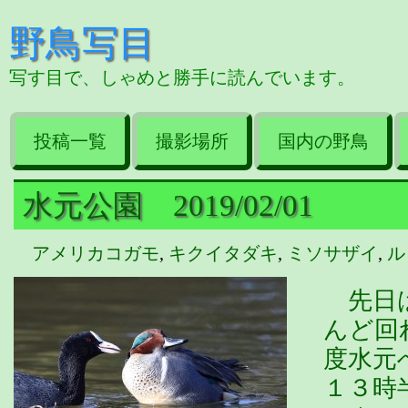
野鳥写目
写す目で、しゃめと勝手に読んでいます。
投稿一覧
撮影場所
国内の野鳥
水元公園 2019/02/01
アメリカコガモ
,
キクイタダキ
,
ミソサザイ
,
ル
先日は
んど回
度水元
１３時