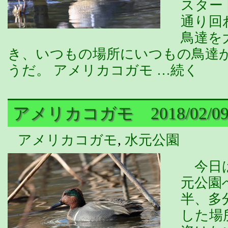
スター
通り回
鳥達を
き、いつもの場所にいつもの鳥達
うだ。 アメリカコガモ …続く
アメリカコガモ 2018/02/0
アメリカコガモ
,
水元公園
今日は
元公園
半、多
した場