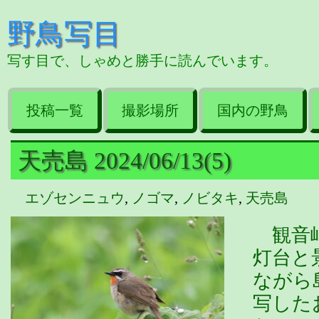
野鳥写目
写す目で、しゃめと勝手に読んでいます。
投稿一覧
撮影場所
国内の野鳥
天売島 2024/06/13(5)
エゾセンニュウ
,
ノゴマ
,
ノビタキ
,
天売島
観音岬
灯台と
ながら
写した