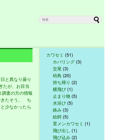
カワセミ
(51)
ホバリング
(3)
交尾
(3)
幼鳥
(20)
日と異なり曇り
持ち帰り
(2)
ぎたが、お目当
横飛び
(1)
り調査の方の情報
止まり物
(5)
できたそう。 ち
水浴び
(5)
っと少なかったら
絡み
(3)
給餌
(5)
育メンカワセミ
(1)
飛び出し
(1)
飛び込み
(2)