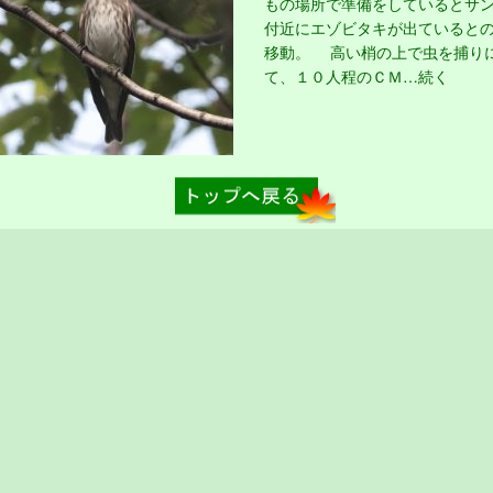
もの場所で準備をしているとサ
付近にエゾビタキが出ていると
移動。 高い梢の上で虫を捕り
て、１０人程のＣＭ…続く