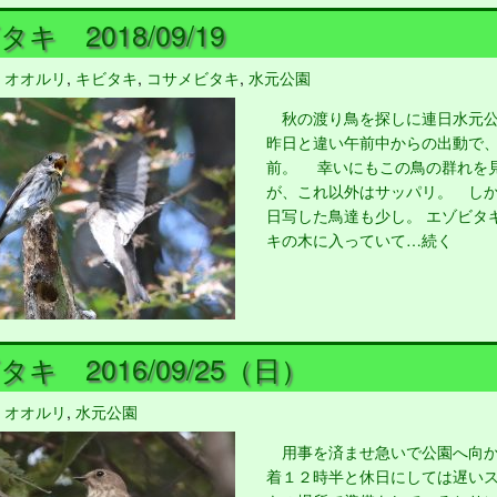
キ 2018/09/19
,
オオルリ
,
キビタキ
,
コサメビタキ
,
水元公園
秋の渡り鳥を探しに連日水元公
昨日と違い午前中からの出動で
前。 幸いにもこの鳥の群れを
が、これ以外はサッパリ。 し
日写した鳥達も少し。 エゾビタ
キの木に入っていて…続く
キ 2016/09/25（日）
,
オオルリ
,
水元公園
用事を済ませ急いで公園へ向か
着１２時半と休日にしては遅い