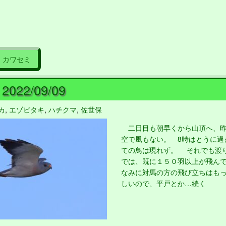
カワセミ
022/09/09
カ
,
エゾビタキ
,
ハチクマ
,
佐世保
二日目も朝早くから山頂へ、昨
空で風もない。 8時はとうに過
ての鳥は現れず。 それでも渡
では、既に１５０羽以上が飛ん
なみに対馬の方の飛び立ちはも
しいので、平戸とか…続く