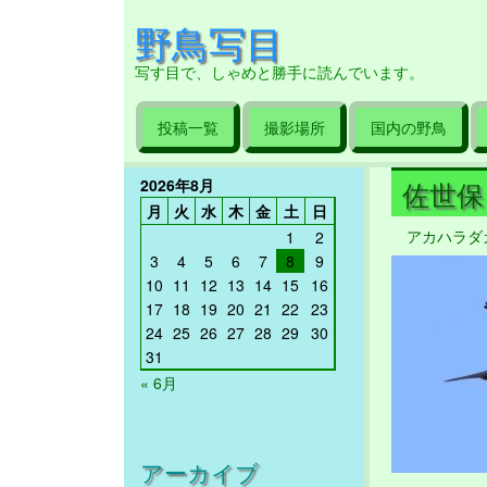
野鳥写目
写す目で、しゃめと勝手に読んでいます。
投稿一覧
撮影場所
国内の野鳥
2026年8月
佐世保 2
月
火
水
木
金
土
日
アカハラダ
1
2
3
4
5
6
7
8
9
10
11
12
13
14
15
16
17
18
19
20
21
22
23
24
25
26
27
28
29
30
31
« 6月
アーカイブ