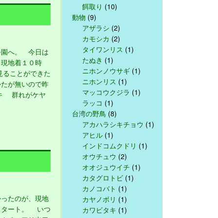
餌取り
(10)
動物
(9)
アザラシ
(2)
カモシカ
(2)
タイワンリス
(1)
園へ。 今日は
たぬき
(1)
、現地着１０時
ニホンノウサギ
(1)
見ることができた
ニホンリス
(1)
かたが無いので昨
マッコウクジラ
(1)
キ 群れがケヤ
ラッコ
(1)
台湾の野鳥
(8)
アカハラシキチョウ
(1)
アヒル
(1)
インドコムクドリ
(1)
オウチュウ
(2)
オオジュウイチ
(1)
カタグロトビ
(1)
カノコバト
(1)
ったのが、現地
カヤノボリ
(1)
スタート。 いつ
カワビタキ
(1)