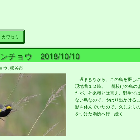
カワセミ
チョウ 2018/10/10
ョウ
,
熊谷市
遅まきながら、この鳥を探しに
現地着１２時。 籠抜けの鳥の
たが、外来種とは言え、野生で
ない鳥なので、やはり出かける
影を休んでいたので、久しぶり
をつけた場所へ行…続く