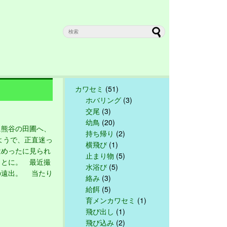
カワセミ
(51)
ホバリング
(3)
交尾
(3)
幼鳥
(20)
熊谷の田圃へ、
持ち帰り
(2)
ようで、正直迷っ
横飛び
(1)
はめったに見られ
止まり物
(5)
ことに。 最近撮
水浴び
(5)
の遠出。 当たり
絡み
(3)
給餌
(5)
育メンカワセミ
(1)
飛び出し
(1)
飛び込み
(2)