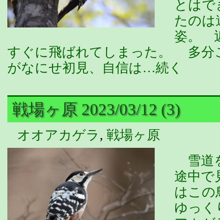
とはで
たのは
姿。 
すぐに飛ばれてしまった。 多分
がなにせ初見、自信は…続く
戦場ヶ原 2023/03/12 (3)
オオアカゲラ
,
戦場ヶ原
雪道を
途中で
はこの
ゆっく