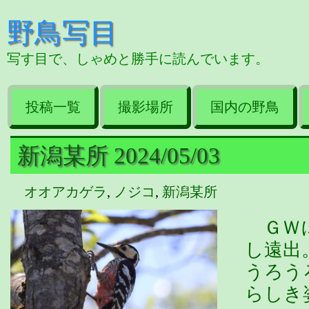
野鳥写目
写す目で、しゃめと勝手に読んでいます。
投稿一覧
撮影場所
国内の野鳥
新潟某所 2024/05/03
オオアカゲラ
,
ノジコ
,
新潟某所
ＧＷに
し遠出
うろう
らしき