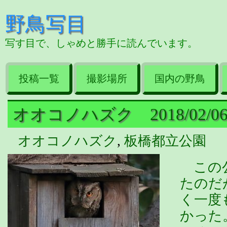
野鳥写目
写す目で、しゃめと勝手に読んでいます。
投稿一覧
撮影場所
国内の野鳥
オオコノハズク 2018/02/0
オオコノハズク
,
板橋都立公園
この公
たのだ
く一度
かった