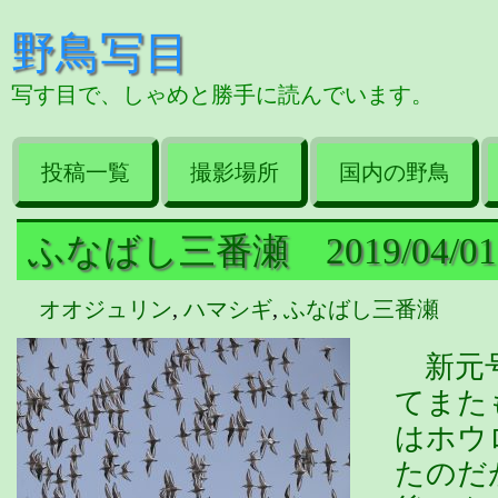
野鳥写目
写す目で、しゃめと勝手に読んでいます。
投稿一覧
撮影場所
国内の野鳥
ふなばし三番瀬 2019/04/01
オオジュリン
,
ハマシギ
,
ふなばし三番瀬
新元号
てまた
はホウ
たのだ