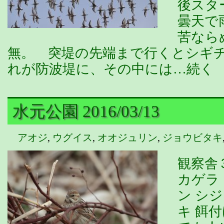
後スタ
曇天で
苦なら
無。 突堤の先端まで行くとシギ
れが防波堤に、その中には…続く
水元公園 2016/03/13
アオジ
,
ウグイス
,
オオジュリン
,
ジョウビタキ
観察舎
カゲラ
ン シ
キ 餌