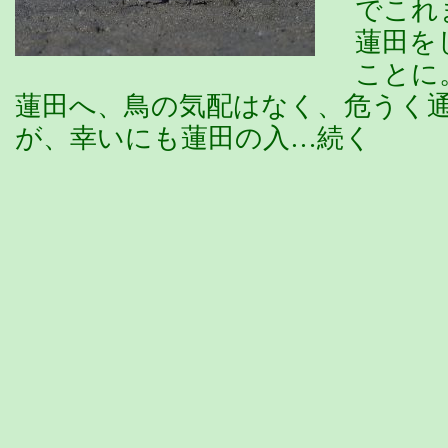
でこれ
蓮田を
ことに
蓮田へ、鳥の気配はなく、危うく
が、幸いにも蓮田の入…続く