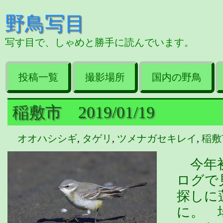
野鳥写目
写す目で、しゃめと勝手に読んでいます。
投稿一覧
撮影場所
国内の野鳥
稲敷市 2019/01/19
オオハシシギ
,
タゲリ
,
ツメナガセキレイ
,
稲敷
今年初
ログで
探しに
に。 