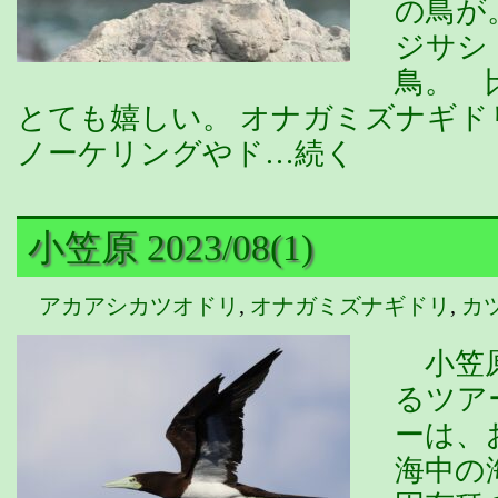
の鳥が
ジサシ
鳥。 
とても嬉しい。 オナガミズナギ
ノーケリングやド…続く
小笠原 2023/08(1)
アカアシカツオドリ
,
オナガミズナギドリ
,
カ
小笠原
るツア
ーは、
海中の