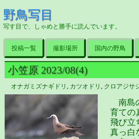
野鳥写目
写す目で、しゃめと勝手に読んでいます。
投稿一覧
撮影場所
国内の野鳥
小笠原 2023/08(4)
オナガミズナギドリ
,
カツオドリ
,
クロアジサ
南島の
育ての
飛び立
真っ白