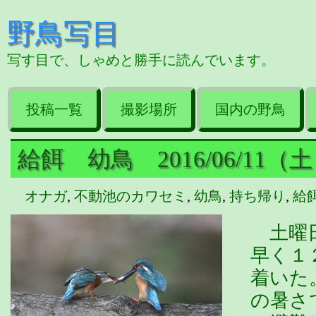
野鳥写目
写す目で、しゃめと勝手に読んでいます。
投稿一覧
撮影場所
国内の野鳥
給餌 幼鳥 2016/06/11（
オナガ
,
不動池のカワセミ
,
幼鳥
,
持ち帰り
,
給
土曜日
早く１
着いた
の暑さ