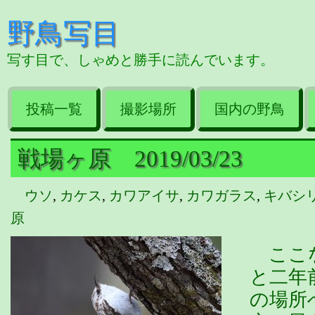
野鳥写目
写す目で、しゃめと勝手に読んでいます。
投稿一覧
撮影場所
国内の野鳥
戦場ヶ原 2019/03/23
ウソ
,
カケス
,
カワアイサ
,
カワガラス
,
キバシ
原
ここな
と二年
の場所