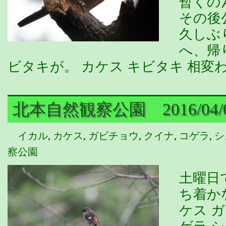
暫くの
その後
久しぶ
へ、帰
ビタキが。 カケス キビタキ 相変
北本自然観察公園 2016/04/
イカル
,
カケス
,
ガビチョウ
,
クイナ
,
コゲラ
,
シ
察公園
土曜日
ち着か
ケス 