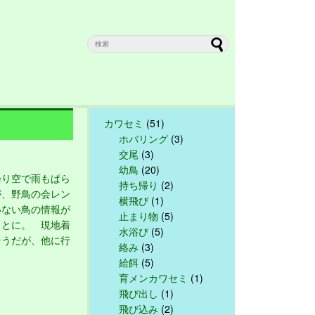
カワセミ
(51)
ホバリング
(3)
交尾
(3)
幼鳥
(20)
り空で雨もぱら
持ち帰り
(2)
が、野鳥の会レン
横飛び
(1)
いない鳥の情報が
止まり物
(5)
ことに。 現地着
水浴び
(5)
そうだが、他に行
絡み
(3)
給餌
(5)
育メンカワセミ
(1)
飛び出し
(1)
飛び込み
(2)