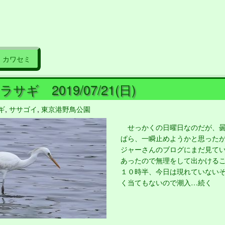
カワセミ
サギ 2019/07/21(日)
ギ
,
ササゴイ
,
東京港野鳥公園
せっかくの日曜日なのだが、曇
ぱら、一瞬止めようかと思った
ジャーさんのブログにまだ見て
あったので無理をして出かける
１０時半、今日は現れていない
く当てもないので潮入…続く