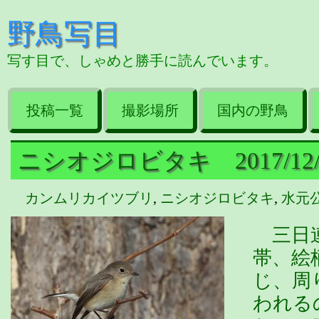
野鳥写目
写す目で、しゃめと勝手に読んでいます。
投稿一覧
撮影場所
国内の野鳥
ニシオジロビタキ 2017/12/
カンムリカイツブリ
,
ニシオジロビタキ
,
水元
三日連
帯、絵
じ、周
われる