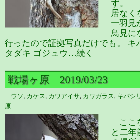
ず。 
居なく
一羽見
鳥見に
行ったので証拠写真だけでも。 キバ
タダキ ゴジュウ…続く
戦場ヶ原 2019/03/23
ウソ
,
カケス
,
カワアイサ
,
カワガラス
,
キバシ
原
ここな
と二年