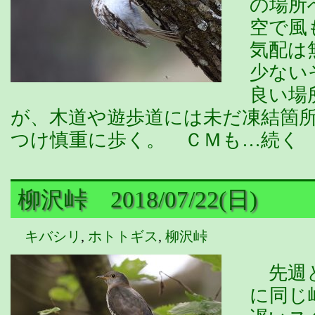
の場所
空で風
気配は
少ない
良い場
が、木道や遊歩道には未だ凍結箇
つけ慎重に歩く。 ＣＭも…続く
柳沢峠 2018/07/22(日)
キバシリ
,
ホトトギス
,
柳沢峠
先週と
に同じ