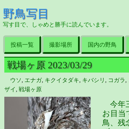
野鳥写目
写す目で、しゃめと勝手に読んでいます。
投稿一覧
撮影場所
国内の野鳥
戦場ヶ原 2023/03/29
ウソ
,
エナガ
,
キクイタダキ
,
キバシリ
,
コガラ
,
ザイ
,
戦場ヶ原
今年三
お目当
鳥、残