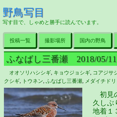
野鳥写目
写す目で、しゃめと勝手に読んでいます。
投稿一覧
撮影場所
国内の野鳥
ふなばし三番瀬 2018/05/11
オオソリハシシギ
,
キョウジョシギ
,
コアジサ
クシギ
,
トウネン
,
ふなばし三番瀬
,
メダイチドリ
初見の
久しぶ
地着１