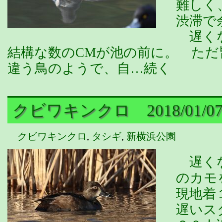
難しく
渋滞で
遅くな
結構な数のCMが池の前に。 ただ
違う鳥のようで、自…続く
クビワキンクロ 2018/01/07
クビワキンクロ
,
タシギ
,
新横浜公園
遅くな
のカモ
現地着
遅いス