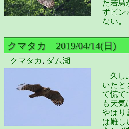
た若鳥
ずピン
ない。
クマタカ 2019/04/14(日)
クマタカ
,
ダム湖
久しぶ
いたと
て慌て
も天気
やはり
は難し