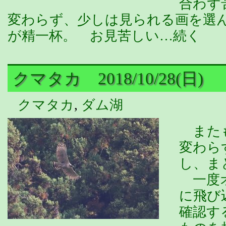
合わず
変わらず、少しは見られる画を選
が精一杯。 お見苦しい…続く
クマタカ 2018/10/28(日)
クマタカ
,
ダム湖
またも
変わら
し、ま
一度オ
に飛び
確認す