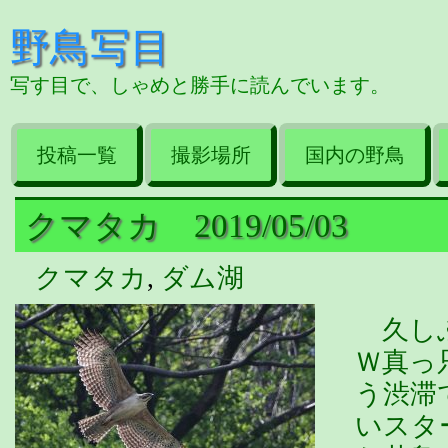
野鳥写目
写す目で、しゃめと勝手に読んでいます。
投稿一覧
撮影場所
国内の野鳥
クマタカ 2019/05/03
クマタカ
,
ダム湖
久しぶ
Ｗ真っ
う渋滞
いスタ