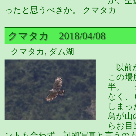
が、空
ったと思うべきか。 クマタカ
クマタカ 2018/04/08
クマタカ
,
ダム湖
以前か
この場
半。 
なく、
しまっ
鳥が山
らお目
ントも合わず、証拠写真と言うの