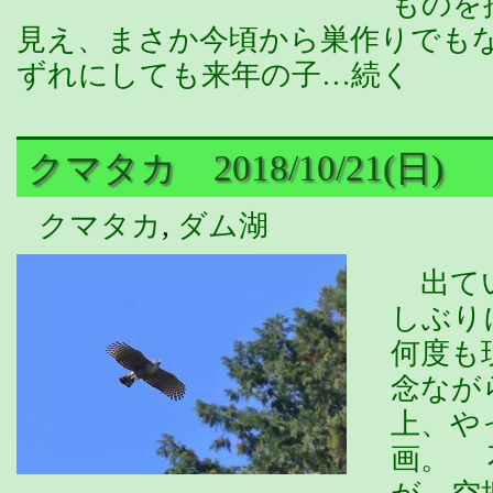
ものを
見え、まさか今頃から巣作りでも
ずれにしても来年の子…続く
クマタカ 2018/10/21(日)
クマタカ
,
ダム湖
出てい
しぶり
何度も
念なが
上、や
画。 