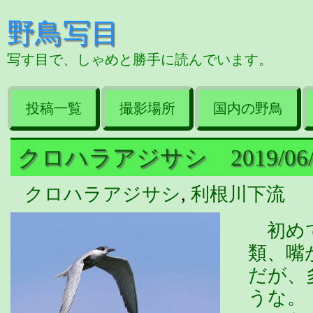
野鳥写目
写す目で、しゃめと勝手に読んでいます。
投稿一覧
撮影場所
国内の野鳥
クロハラアジサシ 2019/06/
クロハラアジサシ
,
利根川下流
初めて
類、嘴
だが、
うな。