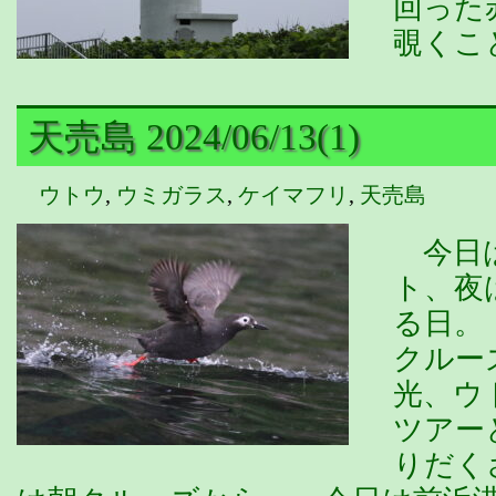
回った
覗くこ
天売島 2024/06/13(1)
ウトウ
,
ウミガラス
,
ケイマフリ
,
天売島
今日は
ト、夜
る日。
クルー
光、ウ
ツアー
りだく