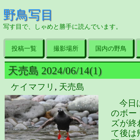
野鳥写目
写す目で、しゃめと勝手に読んでいます。
投稿一覧
撮影場所
国内の野鳥
天売島 2024/06/14(1)
ケイマフリ
,
天売島
今日は
のボー
ズが終
て後は