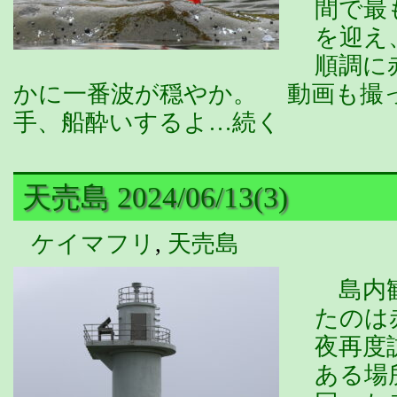
間で最
を迎え
順調に
かに一番波が穏やか。 動画も撮
手、船酔いするよ…続く
天売島 2024/06/13(3)
ケイマフリ
,
天売島
島内観
たのは
夜再度
ある場