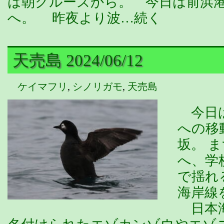
は朝クルーズから。 今日は前浜
へ。 昨夜より波…続く
天売島 2024/06/12
ケイマフリ
,
シノリガモ
,
天売島
今日は
への移
坂。 
へ、学
で揺れ
海岸線
日本海