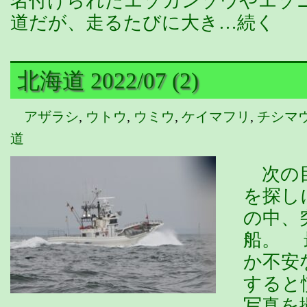
名付けられたエゾカンゾウやエゾ
道だが、走るたびに大き…続く
北海道 2022/07 (2)
アザラシ
,
ウトウ
,
ウミウ
,
ケイマフリ
,
チシマ
道
次の目
を探し
の中、
船。 
か不安
すると
写真を