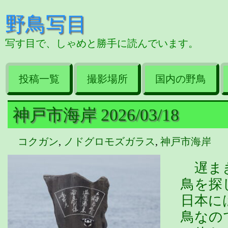
野鳥写目
写す目で、しゃめと勝手に読んでいます。
投稿一覧
撮影場所
国内の野鳥
神戸市海岸 2026/03/18
コクガン
,
ノドグロモズガラス
,
神戸市海岸
遅まき
鳥を探
日本に
鳥なの