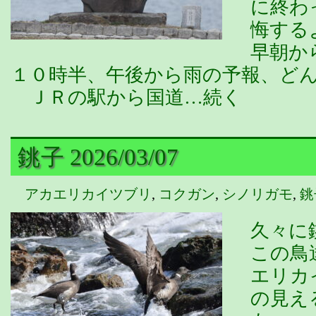
に終わ
悔する
早朝か
１０時半、午後から雨の予報、ど
ＪＲの駅から国道…続く
銚子 2026/03/07
アカエリカイツブリ
,
コクガン
,
シノリガモ
,
銚
久々に
この鳥
エリカ
の見え