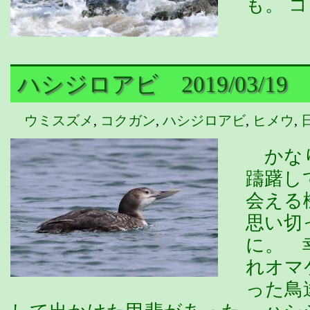
も。 
ハシジロアビ 2019/03/19
ウミスズメ
,
コクガン
,
ハシジロアビ
,
ヒメウ
,
かなり
躊躇し
会える
思い切
に。 
れオマ
った鳥