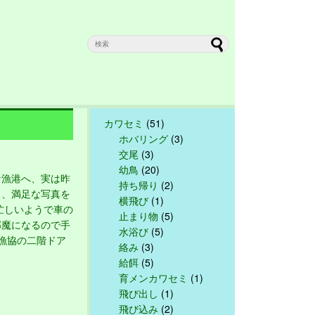
カワセミ
(51)
ホバリング
(3)
交尾
(3)
幼鳥
(20)
漁港へ、実は昨
持ち帰り
(2)
く、満足な写真を
横飛び
(1)
忙しいようで車の
止まり物
(5)
邪魔になるので手
水浴び
(5)
漁協の二階ドア
絡み
(3)
給餌
(5)
育メンカワセミ
(1)
飛び出し
(1)
飛び込み
(2)