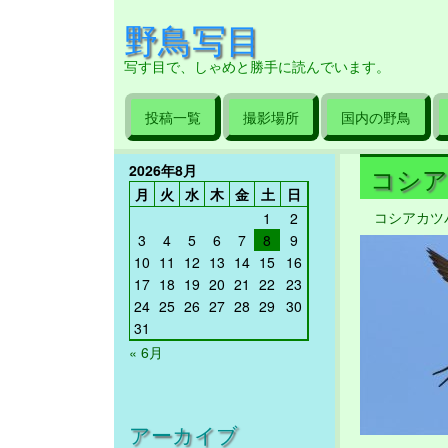
野鳥写目
写す目で、しゃめと勝手に読んでいます。
投稿一覧
撮影場所
国内の野鳥
2026年8月
コシアカ
月
火
水
木
金
土
日
コシアカツ
1
2
3
4
5
6
7
8
9
10
11
12
13
14
15
16
17
18
19
20
21
22
23
24
25
26
27
28
29
30
31
« 6月
アーカイブ