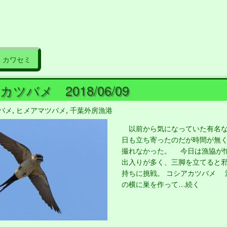
カワセミ
ツバメ 2018/06/09
バメ
,
ヒメアマツバメ
,
千葉外房漁港
以前から気になっていた有名な
日も立ち寄ったのだが時間が無
撮れなかった。 今日は漁協が
出入りが多く、三脚を立てると
持ちに挑戦。 コシアカツバメ 
の横に巣を作って…続く