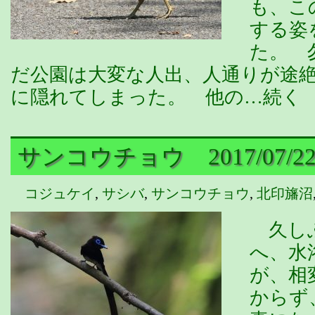
も、こ
する姿
た。 
だ公園は大変な人出、人通りが途
に隠れてしまった。 他の…続く
サンコウチョウ 2017/07/2
コジュケイ
,
サシバ
,
サンコウチョウ
,
北印旛沼
久しぶ
へ、水
が、相
からず