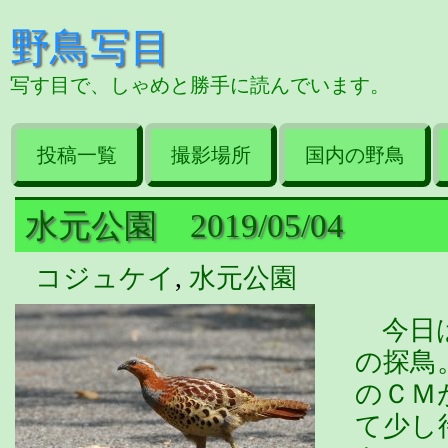
野鳥写目
写す目で、しゃめと勝手に読んでいます。
投稿一覧
撮影場所
国内の野鳥
水元公園 2019/05/04
コジュケイ
,
水元公園
今日は
の探鳥
のＣＭ
て少し