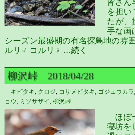
皆さん
を担い
たが、
手な画
シーズン最盛期の有名探鳥地の雰囲
ルリ♂ コルリ♀ …続く
柳沢峠 2018/04/28
キビタキ
,
クロジ
,
コサメビタキ
,
ゴジュウカラ
ョウ
,
ミソサザイ
,
柳沢峠
ほぼ一
寝坊を