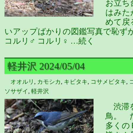
お立ち
はみた
めて戻
いアップばかりの図鑑写真で恥ず
コルリ♂ コルリ♀ …続く
軽井沢 2024/05/04
オオルリ
,
カモシカ
,
キビタキ
,
コサメビタキ
,
ソサザイ
,
軽井沢
渋滞を
鳥。 
多くの