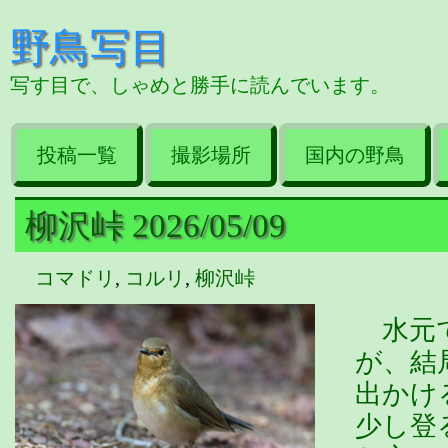
野鳥写目
写す目で、しゃめと勝手に読んでいます。
投稿一覧
撮影場所
国内の野鳥
柳沢峠 2026/05/09
コマドリ
,
コルリ
,
柳沢峠
水元で
が、結
出かけ
少し登