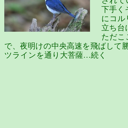
されて
下手く
にコル
立ち台
ただこ
で、夜明けの中央高速を飛ばして
ツラインを通り大菩薩…続く