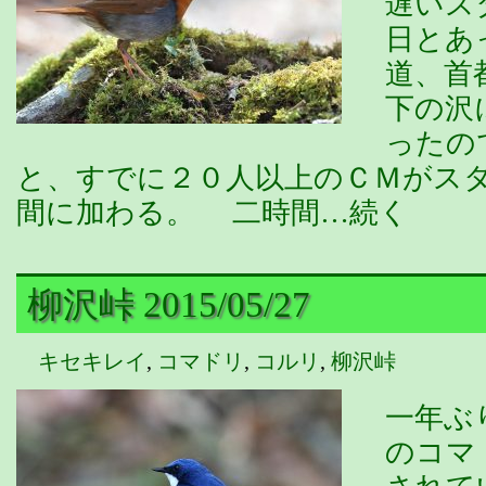
遅いス
日とあ
道、首
下の沢
ったの
と、すでに２０人以上のＣＭがス
間に加わる。 二時間…続く
柳沢峠 2015/05/27
キセキレイ
,
コマドリ
,
コルリ
,
柳沢峠
一年ぶ
のコマ