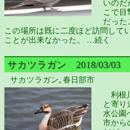
いのだ
こで目
だった
この場所は既に二度ほど訪問して
ことが出来なかった。 …続く
サカツラガン 2018/03/03
サカツラガン
,
春日部市
利根川
と寄り
水公園
市から