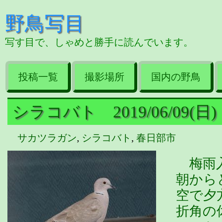
野鳥写目
写す目で、しゃめと勝手に読んでいます。
投稿一覧
撮影場所
国内の野鳥
シラコバト 2019/06/09(日)
サカツラガン
,
シラコバト
,
春日部市
梅雨入
朝から
空で夕
折角の