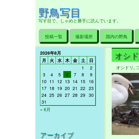
野鳥写目
写す目で、しゃめと勝手に読んでいます。
投稿一覧
撮影場所
国内の野鳥
2026年8月
オシドリ
月
火
水
木
金
土
日
オシドリ
,
1
2
3
4
5
6
7
8
9
10
11
12
13
14
15
16
17
18
19
20
21
22
23
24
25
26
27
28
29
30
31
« 6月
アーカイブ