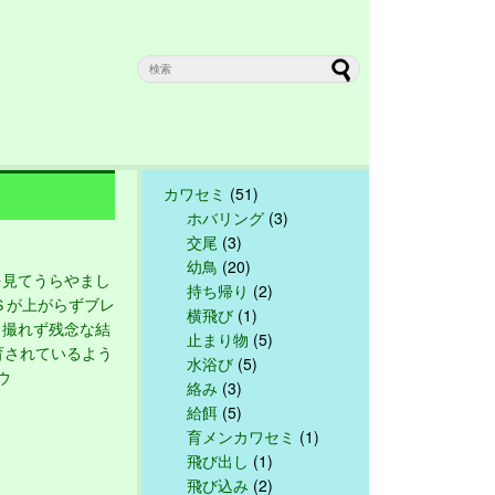
カワセミ
(51)
ホバリング
(3)
交尾
(3)
幼鳥
(20)
見てうらやまし
持ち帰り
(2)
Ｓが上がらずブレ
横飛び
(1)
も撮れず残念な結
止まり物
(5)
育されているよう
水浴び
(5)
ウ
絡み
(3)
給餌
(5)
育メンカワセミ
(1)
飛び出し
(1)
飛び込み
(2)