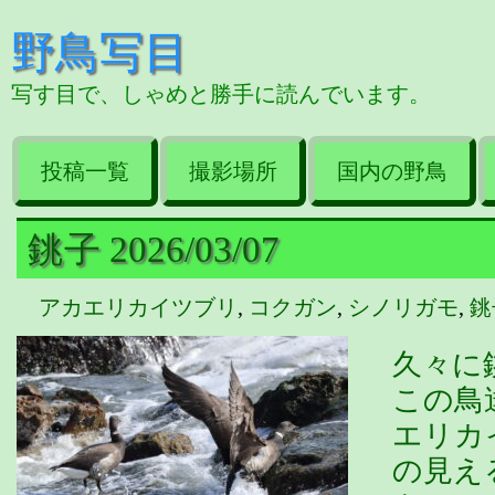
野鳥写目
写す目で、しゃめと勝手に読んでいます。
投稿一覧
撮影場所
国内の野鳥
銚子 2026/03/07
アカエリカイツブリ
,
コクガン
,
シノリガモ
,
銚
久々に
この鳥
エリカ
の見え