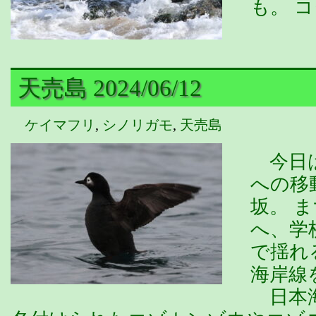
も。 
天売島 2024/06/12
ケイマフリ
,
シノリガモ
,
天売島
今日は
への移
坂。 
へ、学
で揺れ
海岸線
日本海