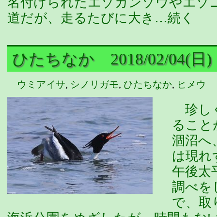
名付けられたエゾカンゾウやエゾ
道だが、走るたびに大き…続く
ひたちなか 2018/02/04(日)
ウミアイサ
,
シノリガモ
,
ひたちなか
,
ヒメウ
珍しく
ること
涸沼へ
は現れ
午後太
調べを
で、取