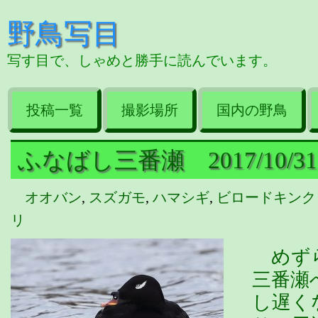
野鳥写目
写す目で、しゃめと勝手に読んでいます。
投稿一覧
撮影場所
国内の野鳥
ふなばし三番瀬 2017/10/31
オオバン
,
スズガモ
,
ハマシギ
,
ビロードキンク
リ
めずら
三番瀬
し遅く