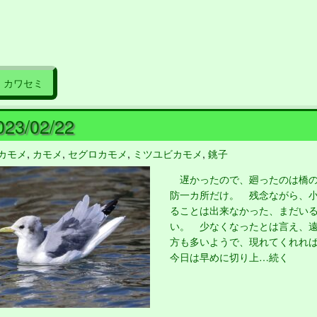
カワセミ
23/02/22
カモメ
,
カモメ
,
セグロカモメ
,
ミツユビカモメ
,
銚子
遅かったので、廻ったのは橋の
防一カ所だけ。 残念ながら、
ることは出来なかった、まだい
い。 少なくなったとは言え、
方も多いようで、現れてくれれ
今日は早めに切り上…続く