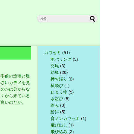
カワセミ
(51)
ホバリング
(3)
交尾
(3)
幼鳥
(20)
手前の漁港と堤
持ち帰り
(2)
小さいカモメを見
横飛び
(1)
るのかは分からな
止まり物
(5)
遠くから来ている
水浴び
(5)
ば良いのだが。
絡み
(3)
給餌
(5)
育メンカワセミ
(1)
飛び出し
(1)
飛び込み
(2)