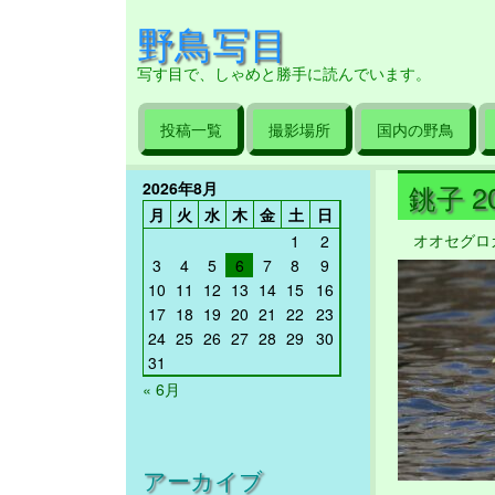
野鳥写目
写す目で、しゃめと勝手に読んでいます。
投稿一覧
撮影場所
国内の野鳥
2026年8月
銚子 20
月
火
水
木
金
土
日
オオセグロ
1
2
3
4
5
6
7
8
9
10
11
12
13
14
15
16
17
18
19
20
21
22
23
24
25
26
27
28
29
30
31
« 6月
アーカイブ