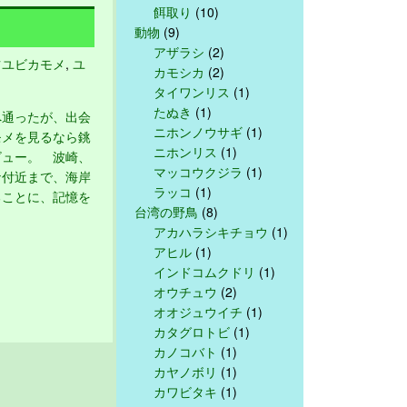
餌取り
(10)
動物
(9)
アザラシ
(2)
ツユビカモメ
,
ユ
カモシカ
(2)
タイワンリス
(1)
たぬき
(1)
通ったが、出会
ニホンノウサギ
(1)
モメを見るなら銚
ニホンリス
(1)
ビュー。 波崎、
マッコウクジラ
(1)
ナ付近まで、海岸
ラッコ
(1)
ることに、記憶を
台湾の野鳥
(8)
アカハラシキチョウ
(1)
アヒル
(1)
インドコムクドリ
(1)
オウチュウ
(2)
オオジュウイチ
(1)
カタグロトビ
(1)
カノコバト
(1)
カヤノボリ
(1)
カワビタキ
(1)