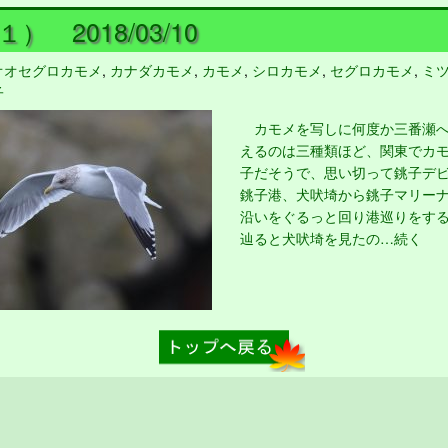
） 2018/03/10
オオセグロカモメ
,
カナダカモメ
,
カモメ
,
シロカモメ
,
セグロカモメ
,
ミ
子
カモメを写しに何度か三番瀬へ
えるのは三種類ほど、関東でカ
子だそうで、思い切って銚子デ
銚子港、犬吠埼から銚子マリー
沿いをぐるっと回り港巡りをす
辿ると犬吠埼を見たの…続く