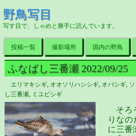
野鳥写目
写す目で、しゃめと勝手に読んでいます。
投稿一覧
撮影場所
国内の野鳥
ふなばし三番瀬 2022/09/25
エリマキシギ
,
オオソリハシシギ
,
オバシギ
,
ソ
し三番瀬
,
ミユビシギ
そろそ
りなの
に三番