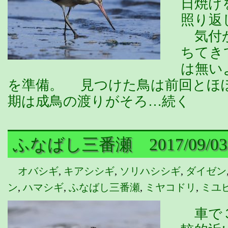
日焼け
照り返
気付か
ちてき
は無い
を準備。 見つけた鳥は前回とほ
期は成鳥の渡りがそろ…続く
ふなばし三番瀬 2017/09/0
オバシギ
,
キアシシギ
,
ソリハシシギ
,
ダイゼン
ン
,
ハマシギ
,
ふなばし三番瀬
,
ミヤコドリ
,
ミユ
車で３