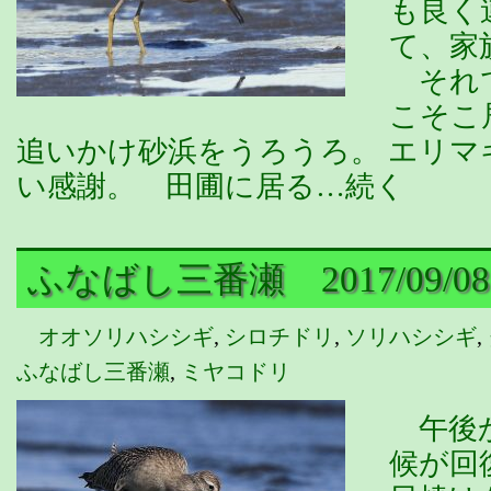
も良く
て、家
それで
こそこ
追いかけ砂浜をうろうろ。 エリ
い感謝。 田圃に居る…続く
ふなばし三番瀬 2017/09/08
オオソリハシシギ
,
シロチドリ
,
ソリハシシギ
,
ふなばし三番瀬
,
ミヤコドリ
午後か
候が回