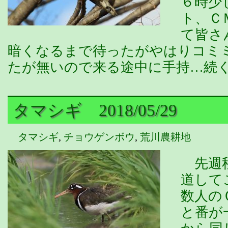
６時少
ト、Ｃ
て皆さ
暗くなるまで待ったがやはりコミ
たが無いので来る途中に手持…続
タマシギ 2018/05/29
タマシギ
,
チョウゲンボウ
,
荒川農耕地
先週秋
道して
数人の
と番が