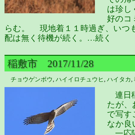
は珍し
好のコ
らむ。 現地着１１時過ぎ、いつ
配は無く待機が続く。…続く
稲敷市 2017/11/28
チョウゲンボウ
,
ハイイロチュウヒ
,
ハイタカ
,
連日稲
たが、
で写す
なか良
一応陽