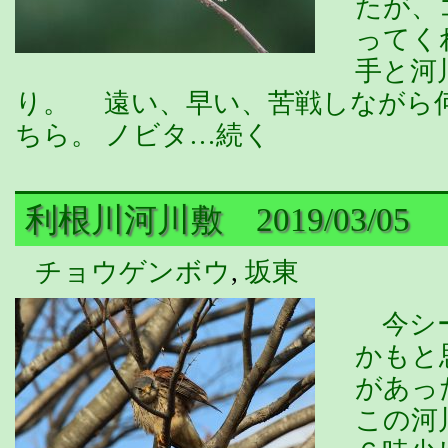
たが、
ってく
手と河
り。 遠い、早い、苦戦しながら
ちら。 ノビタ…続く
利根川河川敷 2019/03/05
チョウゲンボウ
,
坂東
今シー
かもと
があっ
この河