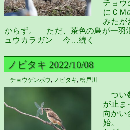
チョウ
にＣＭ
みたが
からず。 ただ、茶色の鳥が一羽混
ュウカラガン 今…続く
ノビタキ 2022/10/08
チョウゲンボウ
,
ノビタキ
,
松戸川
つい数
が止ま
向かい
始。 1