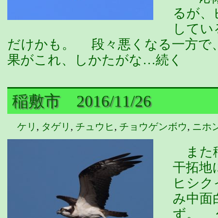
るが、
してい
だけかも。 段々悪くなる一方で
果がこれ、しかたがな…続く
稲敷市 2016/11/26
ケリ
,
タゲリ
,
チュウヒ
,
チョウゲンボウ
,
ニホ
また稲
干拓地
ヒシク
み中面
ず。 