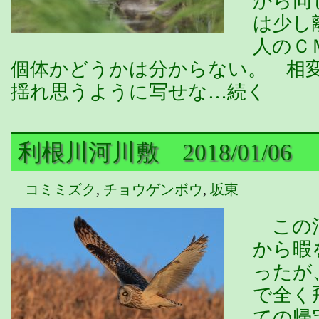
から同
は少し
人のＣ
個体かどうかは分からない。 相
揺れ思うように写せな…続く
利根川河川敷 2018/01/06
コミミズク
,
チョウゲンボウ
,
坂東
この河
から暇
ったが
で全く
ての帰