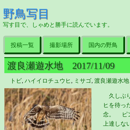
野鳥写目
写す目で、しゃめと勝手に読んでいます。
投稿一覧
撮影場所
国内の野鳥
渡良瀬遊水地 2017/11/09
トビ
,
ハイイロチュウヒ
,
ミサゴ
,
渡良瀬遊水地
久しぶり
ヒを待っ
念。 ピ
上達しな