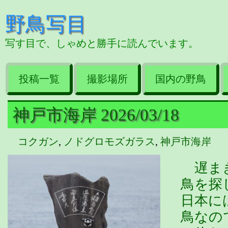
野鳥写目
写す目で、しゃめと勝手に読んでいます。
投稿一覧
撮影場所
国内の野鳥
神戸市海岸 2026/03/18
コクガン
,
ノドグロモズガラス
,
神戸市海岸
遅まき
鳥を探
日本に
鳥なの