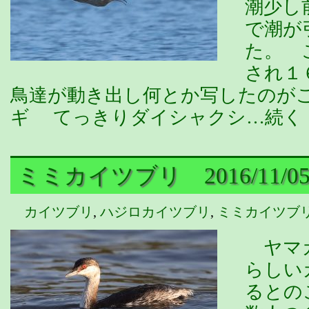
潮少し
で潮が
た。 
され１
鳥達が動き出し何とか写したのがこ
ギ てっきりダイシャクシ…続く
ミミカイツブリ 2016/11/0
カイツブリ
,
ハジロカイツブリ
,
ミミカイツブ
ヤマガ
らしい
るとの