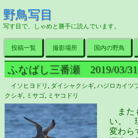
野鳥写目
写す目で、しゃめと勝手に読んでいます。
投稿一覧
撮影場所
国内の野鳥
ふなばし三番瀬 2019/03/31
イソヒヨドリ
,
ダイシャクシギ
,
ハジロカイツ
クシギ
,
ミサゴ
,
ミヤコドリ
またも
い。 
変わら