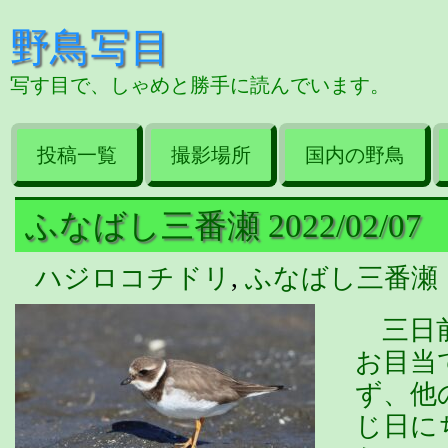
野鳥写目
写す目で、しゃめと勝手に読んでいます。
投稿一覧
撮影場所
国内の野鳥
ふなばし三番瀬 2022/02/07
ハジロコチドリ
,
ふなばし三番瀬
三日前
お目当
ず、他
じ日に