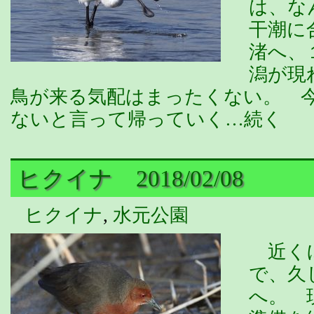
は、な
干潮に
渚へ、
潟が現
鳥が来る気配はまったくない。 
ないと言って帰っていく…続く
ヒクイナ 2018/02/08
ヒクイナ
,
水元公園
近くに
で、久
へ。 