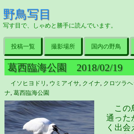
野鳥写目
写す目で、しゃめと勝手に読んでいます。
投稿一覧
撮影場所
国内の野鳥
葛西臨海公園 2018/02/19
イソヒヨドリ
,
ウミアイサ
,
クイナ
,
クロツラヘ
ナ
,
葛西臨海公園
この鳥
通った
く出会