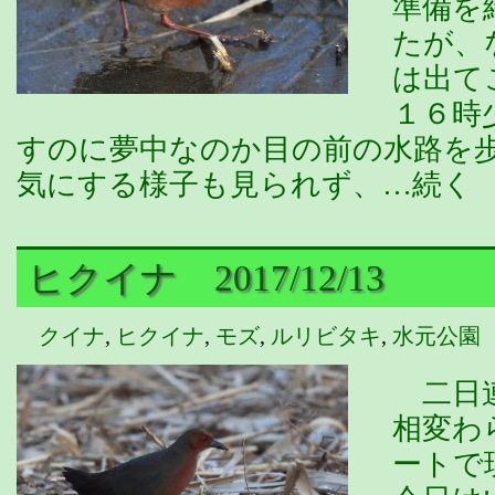
準備を
たが、
は出て
１６時
すのに夢中なのか目の前の水路を
気にする様子も見られず、…続く
ヒクイナ 2017/12/13
クイナ
,
ヒクイナ
,
モズ
,
ルリビタキ
,
水元公園
二日連
相変わ
ートで