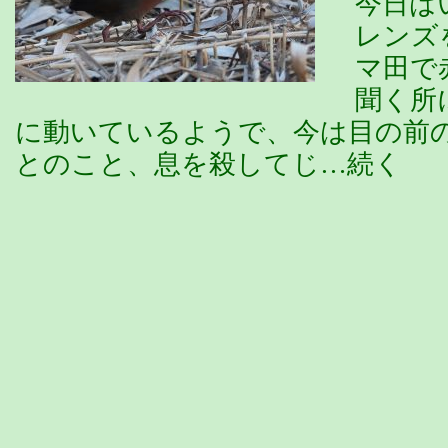
今日は
レンズ
マ田で
聞く所
に動いているようで、今は目の前
とのこと、息を殺してじ…続く