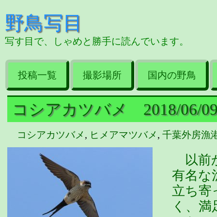
野鳥写目
写す目で、しゃめと勝手に読んでいます。
投稿一覧
撮影場所
国内の野鳥
コシアカツバメ 2018/06/0
コシアカツバメ
,
ヒメアマツバメ
,
千葉外房漁
以前か
有名な
立ち寄
く、満