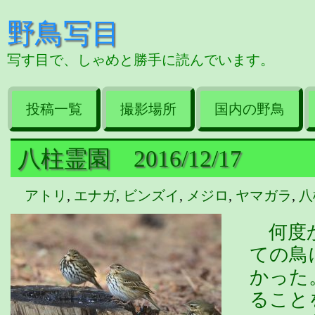
野鳥写目
写す目で、しゃめと勝手に読んでいます。
投稿一覧
撮影場所
国内の野鳥
八柱霊園 2016/12/17
アトリ
,
エナガ
,
ビンズイ
,
メジロ
,
ヤマガラ
,
八
何度か
ての鳥
かった
ること