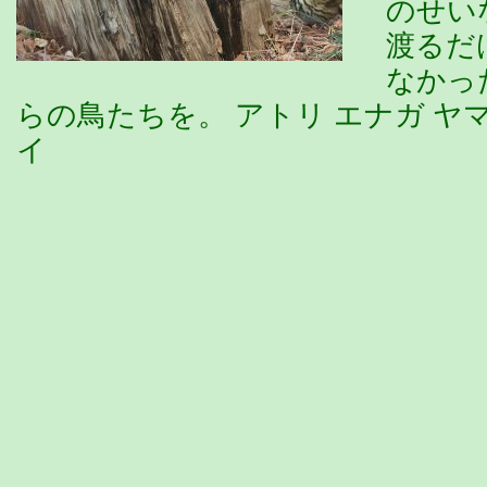
のせい
渡るだ
なかっ
らの鳥たちを。 アトリ エナガ ヤ
イ