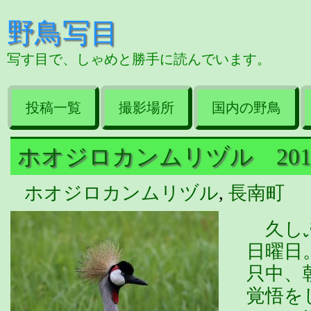
野鳥写目
写す目で、しゃめと勝手に読んでいます。
投稿一覧
撮影場所
国内の野鳥
ホオジロカンムリヅル 2019/0
ホオジロカンムリヅル
,
長南町
久しぶ
日曜日
只中、
覚悟を