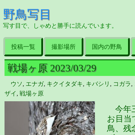
野鳥写目
写す目で、しゃめと勝手に読んでいます。
投稿一覧
撮影場所
国内の野鳥
戦場ヶ原 2023/03/29
ウソ
,
エナガ
,
キクイタダキ
,
キバシリ
,
コガラ
,
ザイ
,
戦場ヶ原
今年三
お目当
鳥、残