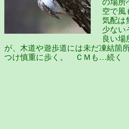
の場所
空で風
気配は
少ない
良い場
が、木道や遊歩道には未だ凍結箇
つけ慎重に歩く。 ＣＭも…続く