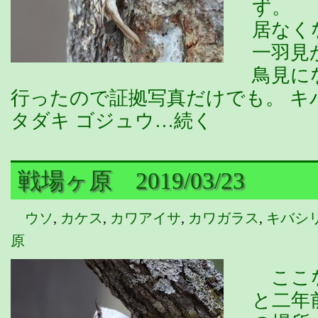
ず。 
居なく
一羽見
鳥見に
行ったので証拠写真だけでも。 キバ
タダキ ゴジュウ…続く
戦場ヶ原 2019/03/23
ウソ
,
カケス
,
カワアイサ
,
カワガラス
,
キバシ
原
ここな
と二年